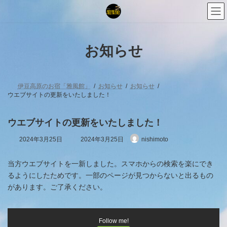
コ
ナ
ン
ビ
テ
ゲ
ン
ー
ツ
シ
お知らせ
へ
ョ
ス
ン
キ
に
ッ
移
プ
動
伊豆高原のお宿「雅風館」
お知らせ
お知らせ
ウエブサイトの更新をいたしました！
ウエブサイトの更新をいたしました！
最
2024年3月25日
2024年3月25日
nishimoto
終
更
新
当方ウエブサイトを一新しました。スマホからの検索を楽にでき
日
るようにしたためです。一部のページが見つからないと出るもの
時
があります。ご了承ください。
:
Follow me!