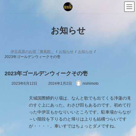
コ
ナ
ン
ビ
テ
ゲ
ン
ー
ツ
シ
お知らせ
へ
ョ
ス
ン
キ
に
ッ
移
プ
動
伊豆高原のお宿「雅風館」
お知らせ
お知らせ
2023年ゴールデンウィークその壱
2023年ゴールデンウィークその壱
最
2023年6月12日
2024年1月2日
nishimoto
終
更
新
天城国際鱒釣り場は、なんと歌でも出てくる浄蓮の滝
日
のすぐ上にあった。わさび田もあるのです。初めて行
時
った中伊豆もかなりいいところです。駐車場からなが
:
～い階段を下りるのと帰りは上りも結構つらいです
が・・・・。車いすではちょっとダメですね。